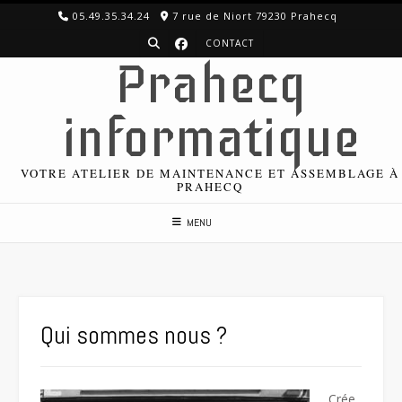
Skip
05.49.35.34.24
7 rue de Niort 79230 Prahecq
to
CONTACT
content
Prahecq
informatique
VOTRE ATELIER DE MAINTENANCE ET ASSEMBLAGE À
PRAHECQ
MENU
Qui sommes nous ?
Crée