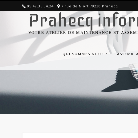
Skip
05.49.35.34.24
7 rue de Niort 79230 Prahecq
to
Prahecq info
content
VOTRE ATELIER DE MAINTENANCE ET ASSE
QUI SOMMES NOUS ?
ASSEMBL